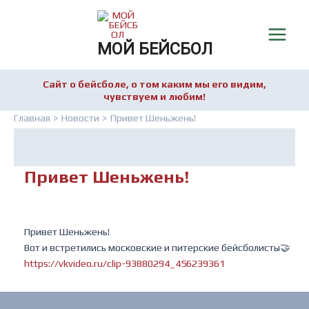
Перейти
к
содержимому
Main
МОЙ БЕЙСБОЛ
Menu
Сайт о бейсболе, о том каким мы его видим,
чувствуем и любим!
Главная
Новости
Привет Шеньжень!
Привет Шеньжень!
Привет Шеньжень!
Вот и встретились московские и питерские бейсболисты🤝
https://vkvideo.ru/clip-93880294_456239361